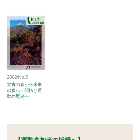
2002/No.5
太古の森から未来
の森へ―開拓と運
動の歴史―